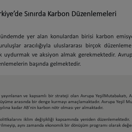
rkiye’de Sınırda Karbon Düzenlemeleri
ündemde yer alan konulardan birisi karbon emisyonl
kuruluşlar aracılığıyla uluslararası birçok düzenl
ak uydurmak ve aksiyon almak gerekmektedir. Avrup
nlemelerin başında gelmektedir.
 yayınlanan ve kapsamlı bir strateji olan Avrupa YeşilMutabakatı, A
 büyüme arasında bir denge kurmayı amaçlamaktadır. Avrupa Yeşil Mut
yılına kadar AB'nin karbon
nötr olması yer almaktadır.
itikalarını iklim değişikliği kapsamında yeniden düzenlemektedir. 
ndirilmeyip, aynı zamanda ekonomik bir dönüşüm programı olarak değer