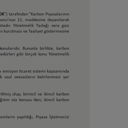
DK
”) tarafından "Karbon Piyasalarının
Kanunu'nun 11. maddesine dayanılarak
tadır. Yönetmelik Taslağı sera gazı
nın kurulması ve faaliyet göstermesine
onularıdır. Bununla birlikte, karbon
osedürleri gibi birçok konu Yönetmelik
la emisyon ticaret sistemi kapsamında
ik usul veesasların belirlenmesi yer
tilmiş olup, birincil ve ikincil karbon
ğıtım söz konusu iken, ikincil karbon
emlerin yapıldığı, Piyasa İşletmecisi