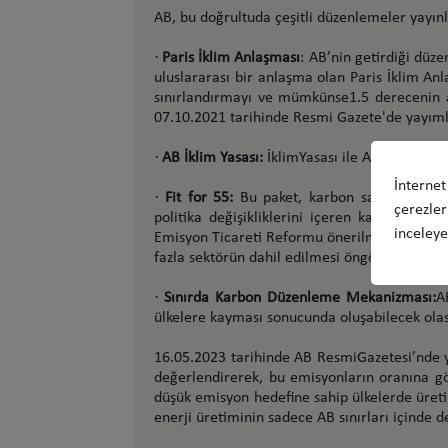
AB, bu doğrultuda çeşitli düzenlemeler yayın
·
Paris İklim Anlaşması
: AB’nin getirdiği düz
uluslararası bir anlaşma olan Paris İklim Anl
sınırlandırmayı ve mümkünse1.5 derecenin a
07.10.2021 tarihinde Resmi Gazete'de yayıml
·
AB İklim Yasası:
İklimYasası ile AB’nin 2050
İnternet
·
Fit for 55:
Bu paket, karbon salınımlarını 
çerezler
politika değişikliklerini içeren kapsamlı b
inceleyeb
Emisyon Ticareti Reformu önerilmiştir. Bu re
fazla sektörün dahil edilmesi öngörülmektedi
·
Sınırda Karbon Düzenleme Mekanizması:
A
ülkelere kayması sonucunda oluşabilecek ola
16.05.2023 tarihinde AB ResmiGazetesi’nde 
değerlendirerek, bu emisyonların oranına g
düşük emisyon hedefine sahip ülkelerde üret
enerji üretiminin sadece AB sınırları içinde 