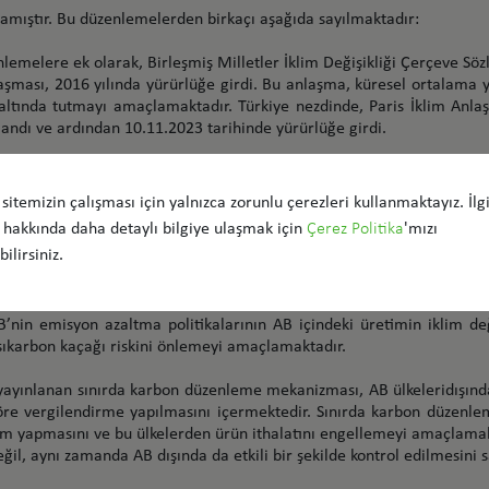
lamıştır. Bu düzenlemelerden birkaçı aşağıda sayılmaktadır:
enlemelere ek olarak, Birleşmiş Milletler İklim Değişikliği Çerçeve Sö
aşması, 2016 yılında yürürlüğe girdi. Bu anlaşma, küresel ortalama yü
ltında tutmayı amaçlamaktadır. Türkiye nezdinde, Paris İklim Anlaş
andı ve ardından 10.11.2023 tarihinde yürürlüğe girdi.
 yılına kadar karbon nötr olma hedefini yasal olaraktaahhüt altına a
 sitemizin çalışması için yalnızca zorunlu çerezleri kullanmaktayız. İlgi
azaltma hedefine ulaşma amacıyla birlikte enerji, ulaşım, endüstr
 hakkında daha detaylı bilgiye ulaşmak için
Çerez Politika
'mızı
ir plan sunmaktadır. Ayrıca, paket kapsamında AB Emisyon Ticareti 
ilirsiniz.
form ile sera gazı emisyonlarının azaltılması hedeflenmekte olup, re
r.
B’nin emisyon azaltma politikalarının AB içindeki üretimin iklim deği
sıkarbon kaçağı riskini önlemeyi amaçlamaktadır.
yayınlanan sınırda karbon düzenleme mekanizması, AB ülkeleridışınd
öre vergilendirme yapılmasını içermektedir. Sınırda karbon düzenl
im yapmasını ve bu ülkelerden ürün ithalatını engellemeyi amaçlamak
değil, aynı zamanda AB dışında da etkili bir şekilde kontrol edilmesini