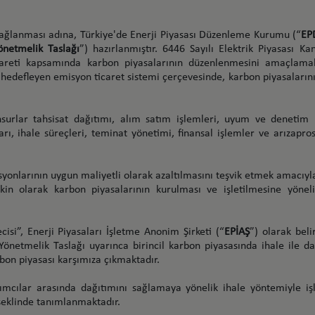
ağlanması adına, Türkiye'de Enerji Piyasası Düzenleme Kurumu (“
EP
önetmelik Taslağı
”) hazırlanmıştır. 6446 Sayılı Elektrik Piyasası 
careti kapsamında karbon piyasalarının düzenlenmesini amaçlamak
nı hedefleyen emisyon ticaret sistemi çerçevesinde, karbon piyasaları
surlar tahsisat dağıtımı, alım satım işlemleri, uyum ve denetim k
arı, ihale süreçleri, teminat yönetimi, finansal işlemler ve arızapr
yonlarının uygun maliyetli olarak azaltılmasını teşvik etmek amacıy
lişkin olarak karbon piyasalarının kurulması ve işletilmesine yönel
isi”, Enerji Piyasaları İşletme Anonim Şirketi (“
EPİAŞ
”) olarak belir
Yönetmelik Taslağı uyarınca birincil karbon piyasasında ihale ile da
bon piyasası karşımıza çıkmaktadır.
ılımcılar arasında dağıtımını sağlamaya yönelik ihale yöntemiyle işl
 şeklinde tanımlanmaktadır.