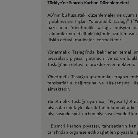
Türkiye’de Sınırda Karbon Düzenlemeleri
AB’nin bu husustaki düzenlemelerine uyum s
İşletilmesine İlişkin Yönetmelik Taslağı" (“
Y
hazırlanan Yönetmelik Taslağı, emisyon ti
salınımlarının etkili bir biçimde azaltılması
ilişkin detaylı maddeler içermektedir.
Yönetmelik Taslağı’nda belirlenen temel un
piyasaları, piyasa işletmecisi ve sorumlulukl
Taslağı’nda detaylı olarakdüzenlenmektedir.
Yönetmelik Taslağı kapsamında seragazı emis
tahsisatların dağıtımına ve alış-satışına i
almaktadır.
Yönetmelik Taslağı uyarınca, “Piyasa İşletmec
piyasaları detaylı olarak tanımlanmaktadır. 
piyasasında spot karbon piyasası vevadeli kar
·
Birincil karbon piyasası, tahsisatların kat
tarafından organize edilip işletilen piyasalar