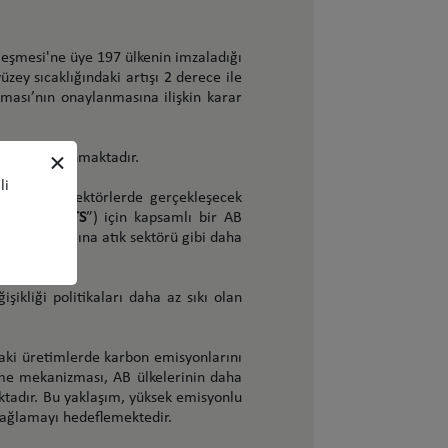
zleşmesi'ne üye 197 ülkenin imzaladığı
zey sıcaklığındaki artışı 2 derece ile
ması’nın onaylanmasına ilişkin karar
×
lmayı amaçlanmaktadır.
li
i ve diğer sektörlerde gerçekleşecek
Sistemi (“
ETS
”) için kapsamlı bir AB
form kapsamına atık sektörü gibi daha
şikliği politikaları daha az sıkı olan
aki üretimlerde karbon emisyonlarını
eme mekanizması, AB ülkelerinin daha
tadır. Bu yaklaşım, yüksek emisyonlu
 sağlamayı hedeflemektedir.